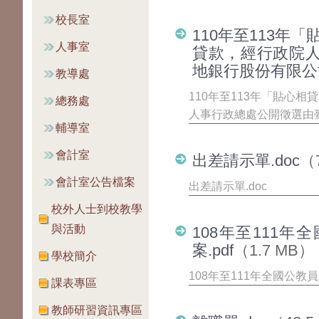
校長室
110年至113年
人事室
貸款，經行政院
地銀行股份有限公司
教導處
110年至113年「貼心
總務處
人事行政總處公開徵選由臺
輔導室
會計室
出差請示單.doc
（
會計室公告檔案
出差請示單.doc
校外人士到校教學
與活動
108年至111
案.pdf
（1.7 MB）
學校簡介
108年至111年全國公教
課表專區
教師研習資訊專區