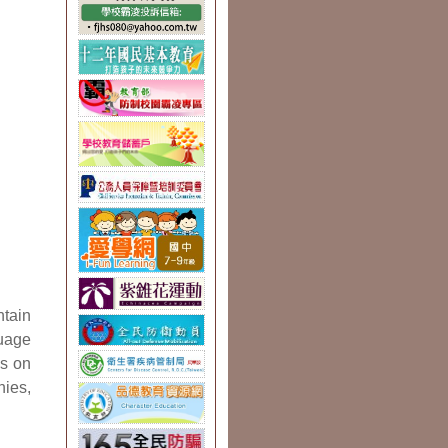
tain
uage
ss on
nies,