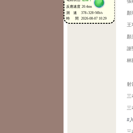
張
顏
王
顏
謝
林
射
三
三
#
三