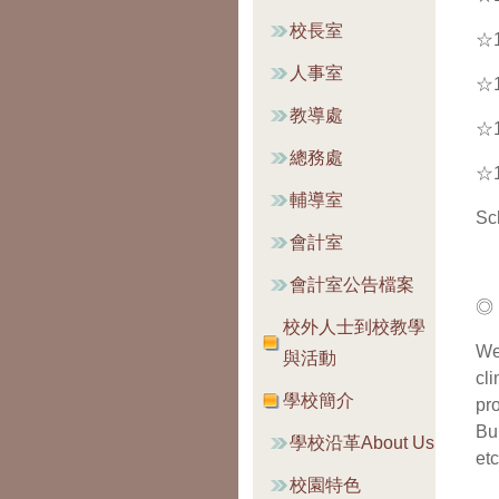
校長室
☆
人事室
☆
教導處
☆
總務處
☆
輔導室
Sc
會計室
會計室公告檔案
◎ 
校外人士到校教學
We
與活動
cl
學校簡介
pr
Bu
學校沿革About Us
etc
校園特色