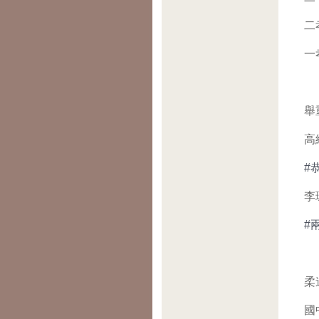
二
一
舉
高
#
李
#
柔
國