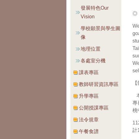
發展特色Our
◎ 
Vision
We
學校願景與學生圖
go
像
st
Ta
地理位置
su
各處室分機
We
se
課表專區
【
教師研習資訊專區
本
升學專區
專
公開授課專區
桃
法令規章
1
計
午餐食譜