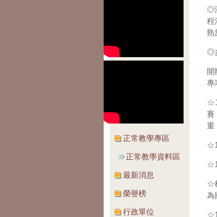
◎
程
熟
◎
開
專
☆
賽
重
正常教學專區
☆
正常教學資料區
☆
最新消息
☆
榮譽榜
為
行政單位
☆