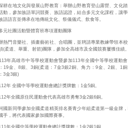
深耕在地文化與發展山野教育：舉辦山野教育登山露營、文化踏
活動，參加族語單詞競賽、族語認證，結合多元文化課程，讓學
族語語言並傳承在地傳統文化、祭儀儀式、飲食等。
多元社團活動暨體育班專項運動團隊
辦熱門音樂社、插畫藝術社、合唱團，並聘請專業教練帶領本校
項(柔道、舉重、射箭)團隊，參加全高雄市及全國競賽屢獲佳績
113年高雄市中等學校運動會暨參加113年全國中等學校運動
：19金、8銀、3銅(柔道：7金3銀2銅、角力：9金、2銀、1
：3金3銀)
112年 全國中等學校運動會總計獎牌數：1金5銅。
112年全國原住民運動會代表高雄市勇奪3金2銀6銅。
柯國新同學參加全國柔道精英排名賽青少年組柔道第一級金牌，
國手，將代表國家參加國際賽事。
111年全國中等學校運動會總計獎牌數：1金2銀1銅