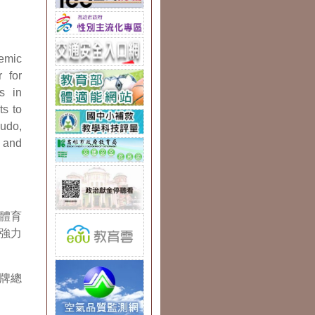
emic
 for
s in
ts to
udo,
e and
體育
強力
獎牌總