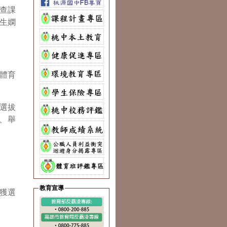
查課
生嫻
體育
。
會選拔
銅、舉
教育宣導
獲選