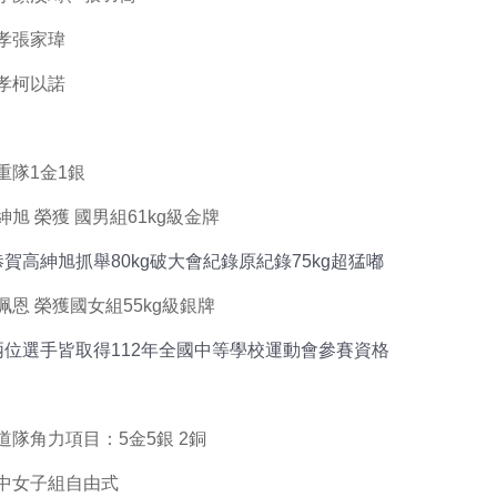
孝張家瑋
孝柯以諾
重隊1金1銀
紳旭 榮獲 國男組61kg級金牌
恭賀高紳旭抓舉80kg破大會紀錄原紀錄75kg超猛嘟
珮恩 榮獲國女組55kg級銀牌
兩位選手皆取得112年全國中等學校運動會參賽資格
道隊角力項目：5金5銀 2銅
中女子組自由式