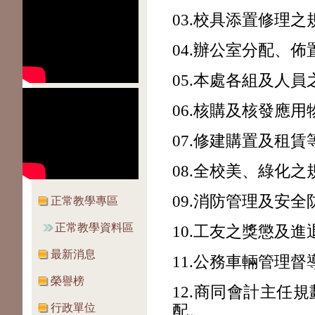
03.校具添置修理
04.辦公室分配、
05.本處各組及人
06.核購及核發應用
07.修建購置及租
08.全校美、綠化
09.消防管理及安
正常教學專區
正常教學資料區
10.工友之獎懲及進
最新消息
11.
公務車輛管理督
榮譽榜
12.
商同會計主任規
行政單位
配。