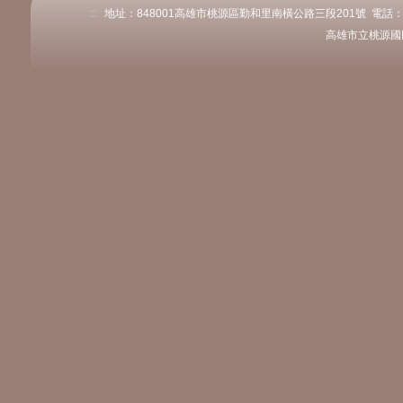
:::
地址：848001高雄市桃源區勤和里南橫公路三段201號 電話：07-68
高雄市立桃源國