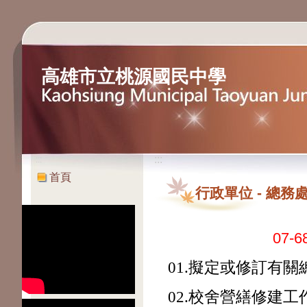
高雄市立桃源國民中學
:::
:::
首頁
行政單位
-
總務
07-6
01.擬定或修訂有
02.校舍營繕修建