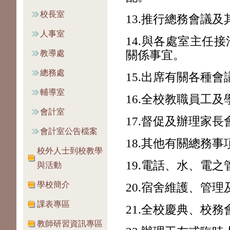
校長室
13.
推行總務會議及
人事室
14.
與各處室主任接
教導處
關係事宜。
總務處
15.
出席有關各種會
輔導室
16.
全校教職員工及
會計室
17.
督促及辦理家長
會計室公告檔案
18.
其他有關總務事
校外人士到校教學
1
9.
電話、水、電之
與活動
學校簡介
20.
宿舍維護、管理
課表專區
21.
全校慶典、校務
教師研習資訊專區