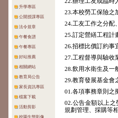
22.
辦理工友或臨時
升學專區
23.
本校勞工保險之
公開授課專區
24.
工友工作之分配
法令規章
2
5.
訂定營繕工程計
午餐食譜
26.
招標比價訂約事
午餐專區
27.
工程督導與驗收
好站推薦
相關網站
28.
飲用水衛生及一
教育局公告
29.教育發展基金
家長資訊專區
01.各項事務章則之
檔案下載
02.公告金額以上
活動剪影
規劃管理、採購等
校園生態影像