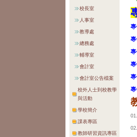
校長室
人事室
專
教導處
專
總務處
專
輔導室
專
會計室
專
會計室公告檔案
專
校外人士到校教學
與活動
學校簡介
01
課表專區
02
教師研習資訊專區