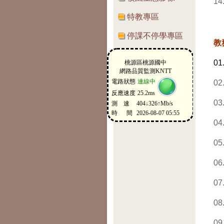
14
特教專區
停課不停學專區
教
01
02
03
04
05
06
07
08
09