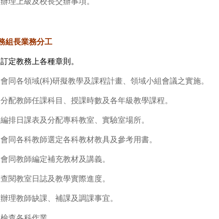
.
辦理上級及校長交辦事項。
務組長業務分工
.
訂定教務上各種章則。
.
會同各領域
(
科
)
研擬教學及課程計畫、領域小組會議之實施。
.
分配教師任課科目、授課時數及各年級教學課程。
.
編排日課表及分配專科教室、實驗室場所。
.
會同各科教師選定各科教材教具及參考用書。
.
會同教師編定補充教材及講義。
.
查閱教室日誌及教學實際進度。
.
辦理教師缺課、補課及調課事宜。
.
檢查各科作業。