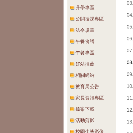
03
升學專區
04
公開授課專區
05
法令規章
06
午餐食譜
07
午餐專區
08
好站推薦
09
相關網站
10
教育局公告
家長資訊專區
11
檔案下載
12
活動剪影
13
校園生態影像