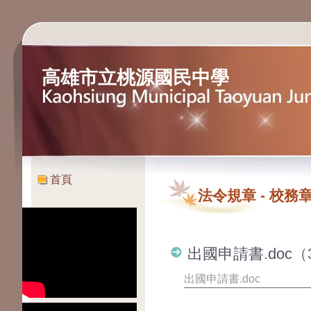
高雄市立桃源國民中學
:::
:::
首頁
法令規章
-
校務章
出國申請書.doc
（
出國申請書.doc