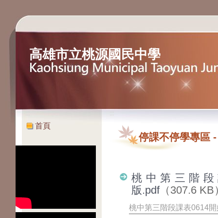
高雄市立桃源國民中學
:::
:::
首頁
停課不停學專區
桃中第三階段課
版.pdf
（307.6 K
桃中第三階段課表0614開始